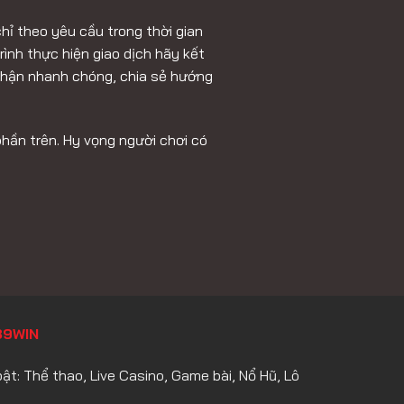
hỉ theo yêu cầu trong thời gian
rình thực hiện giao dịch hãy kết
nhận nhanh chóng, chia sẻ hướng
hần trên. Hy vọng người chơi có
89WIN
 bật: Thể thao, Live Casino, Game bài, Nổ Hũ, Lô