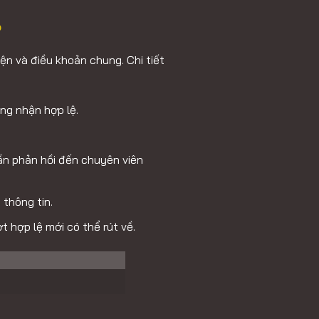
?
ện và điều khoản chung. Chi tiết
ng nhận hợp lệ.
cần phản hồi đến chuyên viên
 thông tin.
 hợp lệ mới có thể rút về.