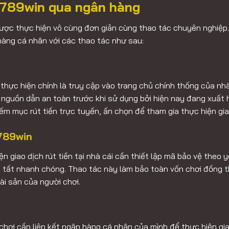
 789win qua ngân hàng
 được thực hiện vô cùng đơn giản cùng thao tác chuyên nghiệp
àng cá nhân với các thao tác như sau:
thực hiện chính là truy cập vào trang chủ chính thống của nh
nguồn dẫn an toàn trước khi sử dụng bởi hiện nay đang xuất h
 kiếm mục rút tiền trực tuyến, ấn chọn để tham gia thực hiện g
 789win
ện giao dịch rút tiền tại nhà cái cần thiết lập mã bảo vệ theo 
n tất nhanh chóng. Thao tác này làm bảo toàn vốn chơi đồng t
i sản của người chơi.
 chơi cần liên kết ngân hàng cá nhân của mình để thực hiện gi