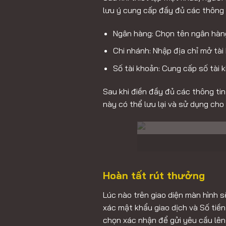
lưu ý cung cấp đầy đủ các thông 
Ngân hàng: Chọn tên ngân hàn
Chi nhánh: Nhập địa chỉ mở tài
Số tài khoản: Cung cấp số tài 
Sau khi điền đầy đủ các thông tin
này có thể lưu lại và sử dụng cho 
Hoàn tất rút thưởng
Lúc nào trên giao diện màn hình 
xác mật khẩu giao dịch và Số tiền
chọn xác nhận để gửi yêu cầu lên