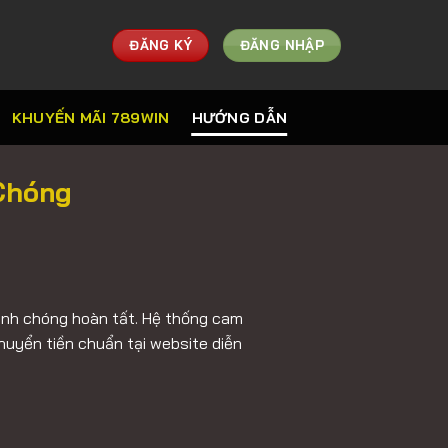
ĐĂNG KÝ
ĐĂNG NHẬP
KHUYẾN MÃI 789WIN
HƯỚNG DẪN
Chóng
hanh chóng hoàn tất. Hệ thống cam
huyển tiền chuẩn tại website diễn