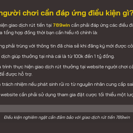
 người chơi cần đáp ứng điều kiện gì
iện giao dịch rút tiền tại
789win
cần phải đáp ứng các điều đi
 tổng hợp đồng thời bạn cần hiểu rõ chính là:
g phải trùng với thông tin đã chia sẻ khi đăng ký mới được cô
dịch giúp thưởng tại nhà cái là từ 100k đến 1 tỷ đồng.
 trình thực hiện giao dịch rút thưởng tại website người chơi 
để được hỗ trợ.
 trách nhiệm nếu phát sinh rủi ro từ nguyên nhân cung cấp sai
ebsite cần phải sử dụng tham gia đặt cược tối thiểu một lượt
Điều kiện nghiêm ngặt cần đảm bảo với giao dịch rút tiền 789win