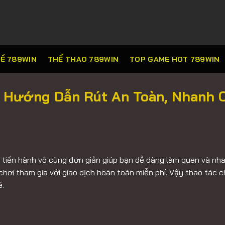
ĐỀ 789WIN
THỂ THAO 789WIN
TOP GAME HOT 789WIN
– Hướng Dẫn Rút An Toàn, Nhanh 
h tiến hành vô cùng đơn giản giúp bạn dễ dàng làm quen và n
hơi tham gia với giao dịch hoàn toàn miễn phí. Vậy thao tác c
é.