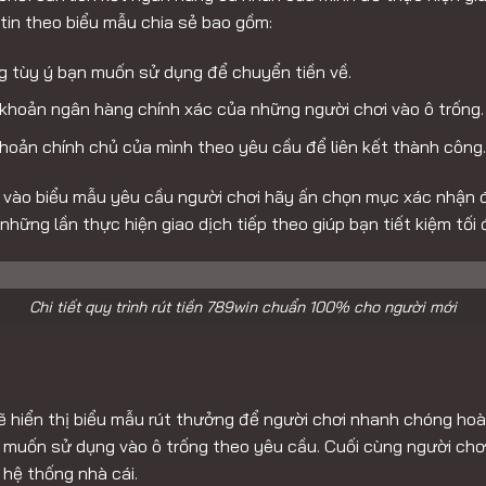
tin theo biểu mẫu chia sẻ bao gồm:
g tùy ý bạn muốn sử dụng để chuyển tiền về.
 khoản ngân hàng chính xác của những người chơi vào ô trống.
khoản chính chủ của mình theo yêu cầu để liên kết thành công
 vào biểu mẫu yêu cầu người chơi hãy ấn chọn mục xác nhận để 
những lần thực hiện giao dịch tiếp theo giúp bạn tiết kiệm tối 
Chi tiết quy trình rút tiền 789win chuẩn 100% cho người mới
sẽ hiển thị biểu mẫu rút thưởng để người chơi nhanh chóng hoà
 muốn sử dụng vào ô trống theo yêu cầu. Cuối cùng người chơi 
 hệ thống nhà cái.