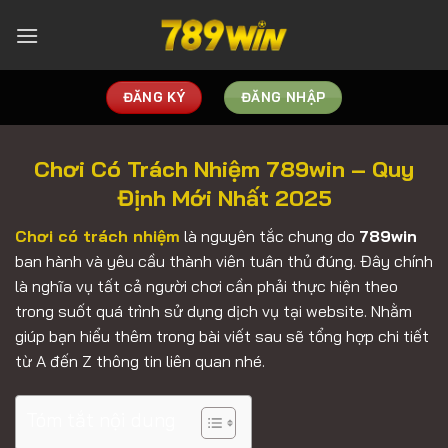
Bỏ
qua
nội
dung
ĐĂNG KÝ
ĐĂNG NHẬP
Chơi Có Trách Nhiệm 789win – Quy
Định Mới Nhất 2025
Chơi có trách nhiệm
là nguyên tắc chung do
789win
ban hành và yêu cầu thành viên tuân thủ đúng. Đây chính
là nghĩa vụ tất cả người chơi cần phải thực hiện theo
trong suốt quá trình sử dụng dịch vụ tại website. Nhằm
giúp bạn hiểu thêm trong bài viết sau sẽ tổng hợp chi tiết
từ A đến Z thông tin liên quan nhé.
Tóm tắt nội dung