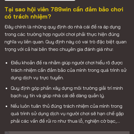
Tại sao hội viên 789win cần đảm bảo chơi
có trách nhiệm?
Đây chính là những quy định do nhà cái đề ra áp dụng
trong các trường hợp người chơi phải thực hiện đúng
nghĩa vụ liên quan. Quy định này có vai trò đặc biệt quan
trọng với cả hai bên theo chuyên gia đánh giá như:
Điều khoản đề ra nhằm giúp người chơi hiểu rõ được
trách nhiệm cần đảm bảo của mình trong quá trình sử
dụng dịch vụ trực tuyến.
Quy định góp phần xây dựng môi trường giải trí minh
bạch uy tín và giúp nhà cái dễ dàng quản lý.
Nếu luôn tuân thủ đúng trách nhiệm của mình trong
quá trình sử dụng dịch vụ người chơi sẽ hạn chế gặp
phải các vấn đề rủi ro như thua lỗ, nghiện cờ bạc,…