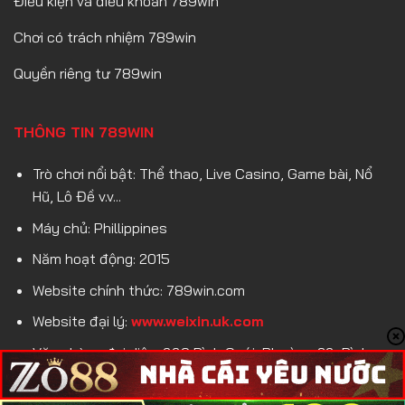
Điều kiện và điều khoản 789win
Chơi có trách nhiệm 789win
Quyền riêng tư 789win
THÔNG TIN 789WIN
Trò chơi nổi bật: Thể thao, Live Casino, Game bài, Nổ
Hũ, Lô Đề v.v...
Máy chủ: Phillippines
Năm hoạt động: 2015
Website chính thức: 789win.com
Website đại lý:
www.weixin.uk.com
Văn phòng đại diện: 669 Bình Quới, Phường 26, Bình
Thạnh, Hồ Chí Minh