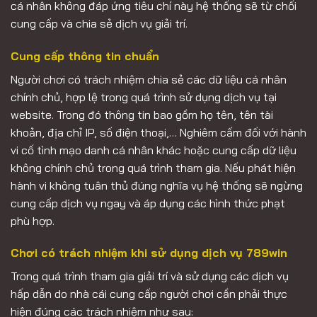
cá nhân không đáp ứng tiêu chí này hệ thống sẽ từ chối
cung cấp và chia sẻ dịch vụ giải trí.
Cung cấp thông tin chuẩn
Người chơi có trách nhiệm chia sẻ các dữ liệu cá nhân
chính chủ, hợp lệ trong quá trình sử dụng dịch vụ tại
website. Trong đó thông tin bao gồm họ tên, tên tài
khoản, địa chỉ IP, số điện thoại,… Nghiêm cấm đối với hành
vi cố tình mạo danh cá nhân khác hoặc cung cấp dữ liệu
không chính chủ trong quá trình tham gia. Nếu phát hiện
hành vi không tuân thủ đúng nghĩa vụ hệ thống sẽ ngừng
cung cấp dịch vụ ngay và áp dụng các hình thức phạt
phù hợp.
Chơi có trách nhiệm khi sử dụng dịch vụ 789win
Trong quá trình tham gia giải trí và sử dụng các dịch vụ
hấp dẫn do nhà cái cung cấp người chơi cần phải thực
hiện đúng các trách nhiệm như sau: