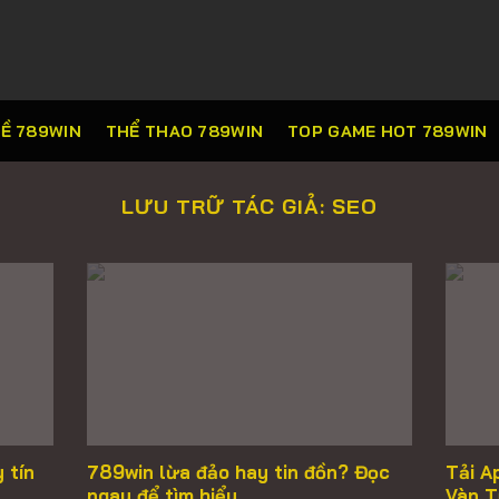
ĐỀ 789WIN
THỂ THAO 789WIN
TOP GAME HOT 789WIN
LƯU TRỮ TÁC GIẢ:
SEO
 tín
789win lừa đảo hay tin đồn? Đọc
Tải A
ngay để tìm hiểu
Vàn 