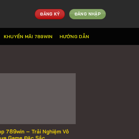
ĐĂNG KÝ
ĐĂNG NHẬP
KHUYẾN MÃI 789WIN
HƯỚNG DẪN
pp 789win – Trải Nghiệm Vô
Tựa Game Đặc Sắc