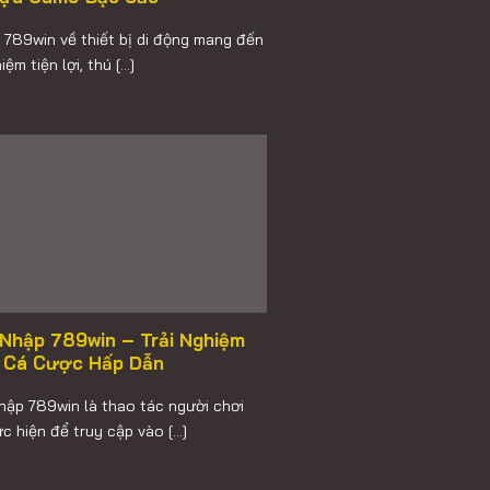
 789win về thiết bị di động mang đến
iệm tiện lợi, thú [...]
Nhập 789win – Trải Nghiệm
 Cá Cược Hấp Dẫn
hập 789win là thao tác người chơi
c hiện để truy cập vào [...]