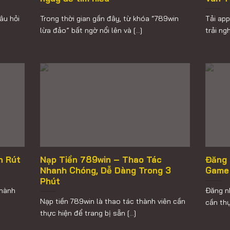
âu hỏi
Trong thời gian gần đây, từ khóa “789win
Tải app
lừa đảo” bất ngờ nổi lên và [...]
trải ngh
n Rút
Nạp Tiền 789win – Thao Tác
Đăng 
Nhanh Chóng, Dễ Dàng Trong 3
Game
Phút
 hành
Đăng n
Nạp tiền 789win là thao tác thành viên cần
cần thự
thực hiện để trang bị sẵn [...]