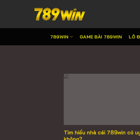
Bỏ
qua
nội
dung
789WIN
GAME BÀI 789WIN
LÔ 
Tìm hiểu nhà cái 789win có uy
không?