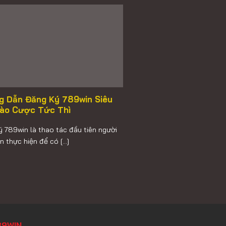
 Dẫn Đăng Ký 789win Siêu
ào Cược Tức Thì
 789win là thao tác đầu tiên người
n thực hiện để có [...]
89WIN